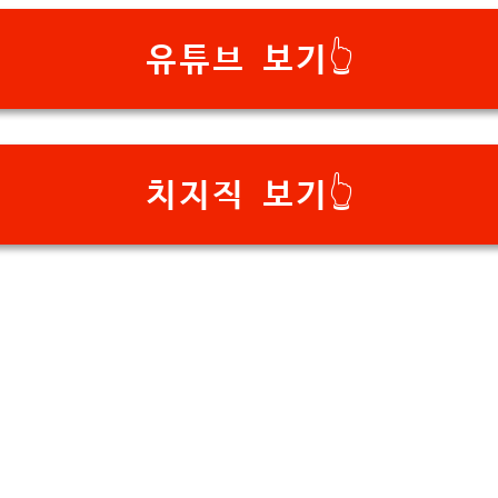
유튜브 보기👆
치지직 보기👆