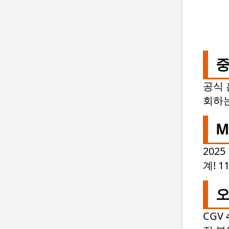
중
공식 
회하는
M
202
계! 
오
CGV