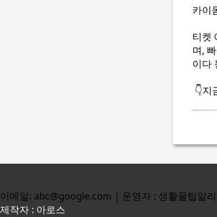
카이
티켓 
며, 
이다 
👇지
이메일: abc@google.com | 운영자 : 생활꿀팁알
제작자 : 아로스