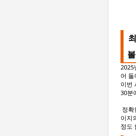
최
볼
202
어 
이번 
30분
정확한
이지의
정도 