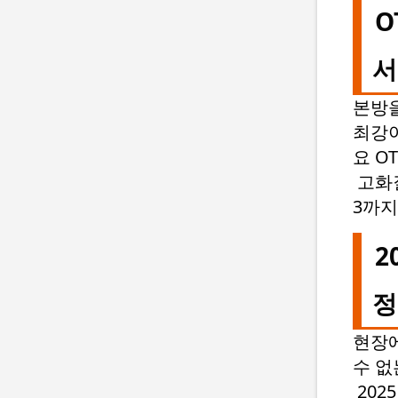
O
서
본방을
최강야
요 O
고화질
3까지
2
정
현장에
수 없
202