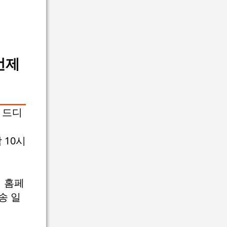
언제
 드디
 10시
식 홈페
송 일