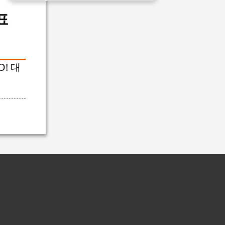
표
! 대