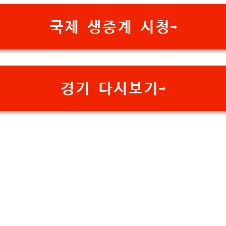
국제 생중계 시청➡️
경기 다시보기➡️