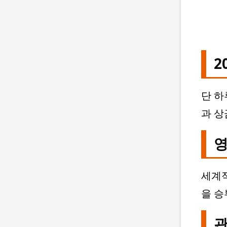
2
단 하
과 상
영
세계적
을 승
관