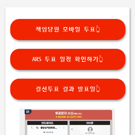
책임당원 모바일 투표👆
ARS 투표 일정 확인하기👆
결선투표 결과 발표일👆