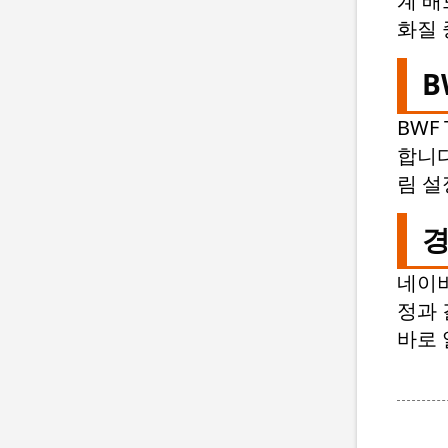
계 배
화질 
B
BWF
합니다
림 설
경
네이버
정과 
바로 