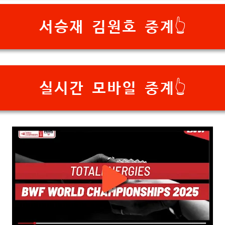
서승재 김원호 중계👆
실시간 모바일 중계👆