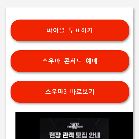
파이널 투표하기
스우파 콘서트 예매
스우파3 바로보기