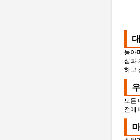
대
동아마
심과 
하고 
우
모든 
전에 
마