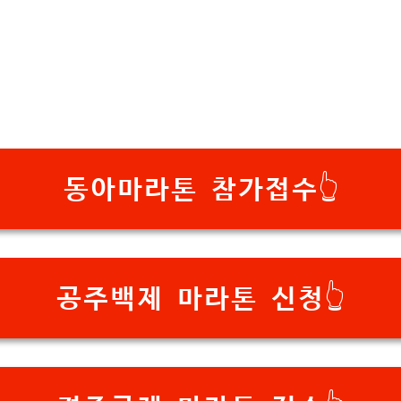
동아마라톤 참가접수👆
공주백제 마라톤 신청👆