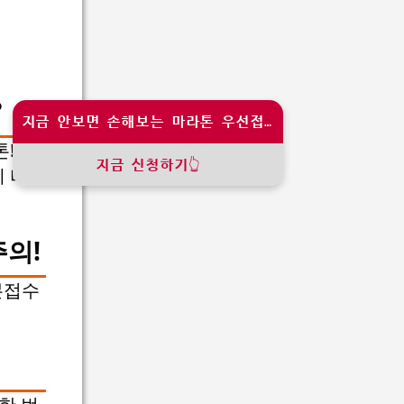
?
지금 안보면 손해보는 마라톤 우선접수 기회!
! 도
지금 신청하기👆
에 비교
의!
본접수