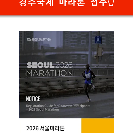
경주국제 마라톤 접수👆