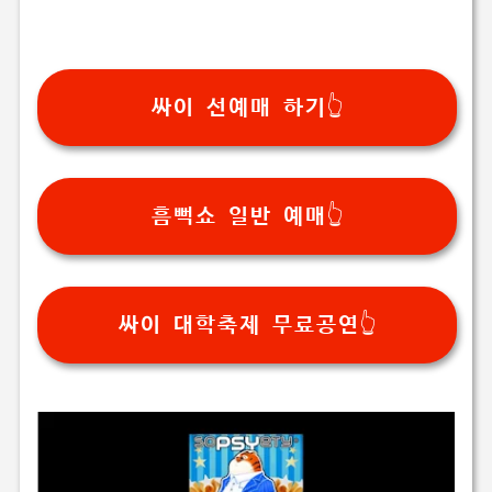
싸이 선예매 하기👆
흠뻑쇼 일반 예매👆
싸이 대학축제 무료공연👆