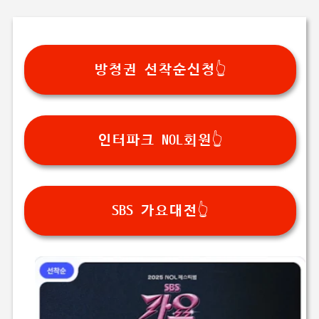
방청권 선착순신청👆
인터파크 NOL회원👆
SBS 가요대전👆