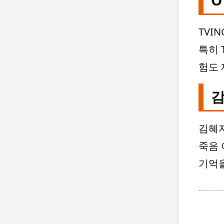
O
TVI
특히 T
험도 
감
김혜자
죽음 
기억을