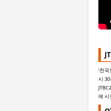
J
‘천국
시 3
JTB
에 시