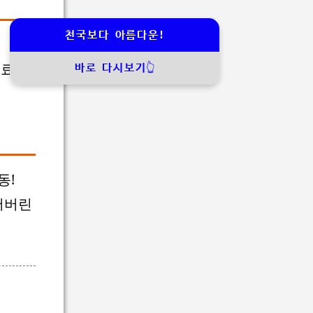
천국보다 아름다운!
무료체
바로 다시보기👆
동!
어버린