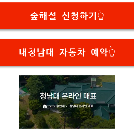
숲해설 신청하기👆
내청남대 자동차 예약👆