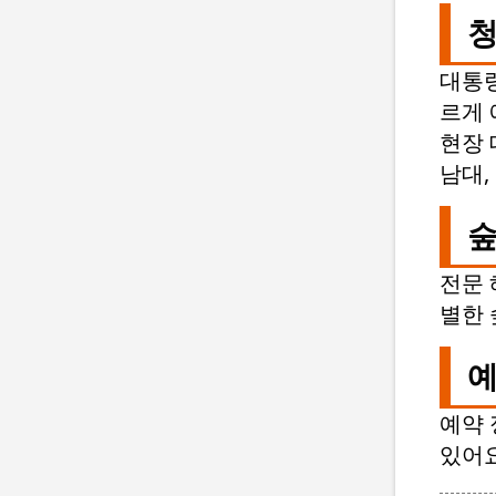
청
대통령
르게 
현장 
남대,
숲
전문 
별한 
예
예약 
있어요