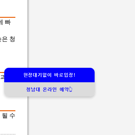
에 빠
높은 청
현장대기없이 바로입장!
과 특
청남대 온라인 예약👆
 될 수