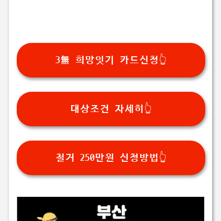
3無 희망잇기 카드신청👆
대상조건 자세히👆
철거 250만원 신청방법👆