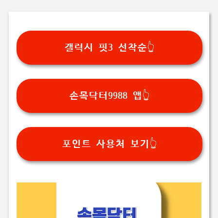
갤럭시 핏3 선착순👆
손목닥터9988 앱👆
포인트 사용처 보기👆