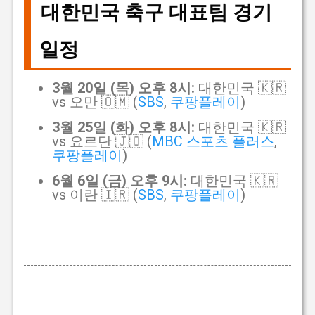
대한민국 축구 대표팀 경기
일정
3월 20일 (목) 오후 8시:
대한민국 🇰🇷
vs 오만 🇴🇲 (
SBS
,
쿠팡플레이
)
3월 25일 (화) 오후 8시:
대한민국 🇰🇷
vs 요르단 🇯🇴 (
MBC 스포츠 플러스
,
쿠팡플레이
)
6월 6일 (금) 오후 9시:
대한민국 🇰🇷
vs 이란 🇮🇷 (
SBS
,
쿠팡플레이
)