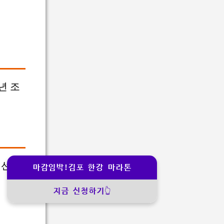
년 조
 선택
마감임박!김포 한강 마라톤
지금 신청하기👆