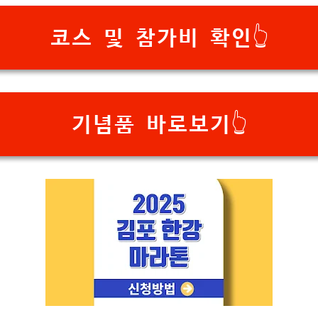
코스 및 참가비 확인👆
기념품 바로보기👆