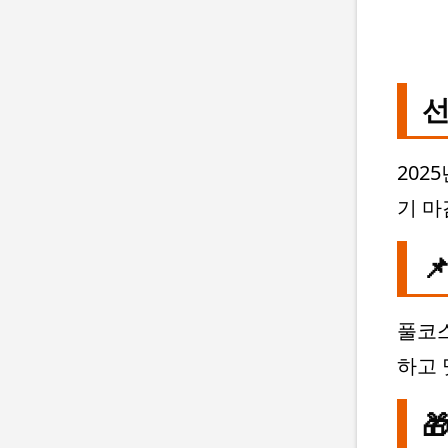
선
202
기 마

풀코스
하고 
