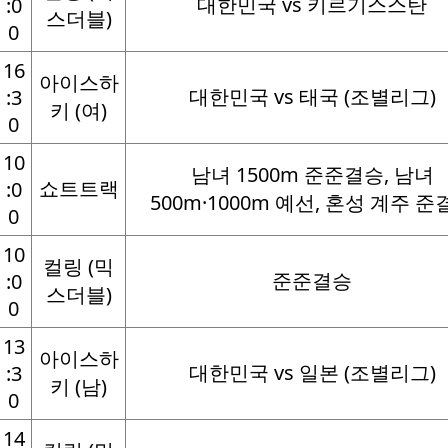
대한민국 vs 키르기스스탄
:0
스더블)
0
16
아이스하
대한민국 vs 태국 (조별리그)
:3
키 (여)
0
10
남녀 1500m 준준결승, 남녀
쇼트트랙
:0
500m·1000m 예선, 혼성 계주 준
0
10
컬링 (믹
준준결승
:0
스더블)
0
13
아이스하
대한민국 vs 일본 (조별리그)
:3
키 (남)
0
14