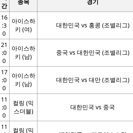
종목
경기
간
16
아이스하
대한민국 vs 홍콩 (조별리그)
:3
키 (여)
0
21
아이스하
중국 vs 대한민국 (조별리그)
:0
키 (남)
0
17
아이스하
대한민국 vs 대만 (조별리그)
:0
키 (남)
0
11
컬링 (믹
대한민국 vs 중국
:0
스더블)
0
11
컬링 (믹