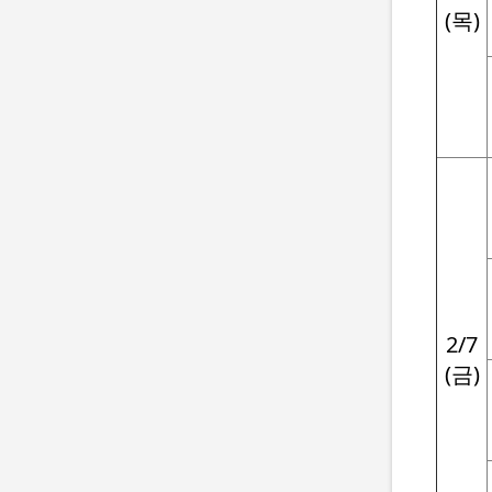
(목)
2/7
(금)