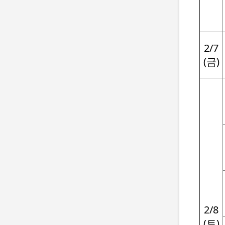
2/7
(금)
2/8
(토)