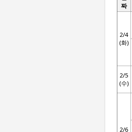
짜
2/4
(화)
2/5
(수)
2/6