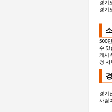
경기도
경기도
소
500
수 있
캐시백
청 서
경
경기
사람이