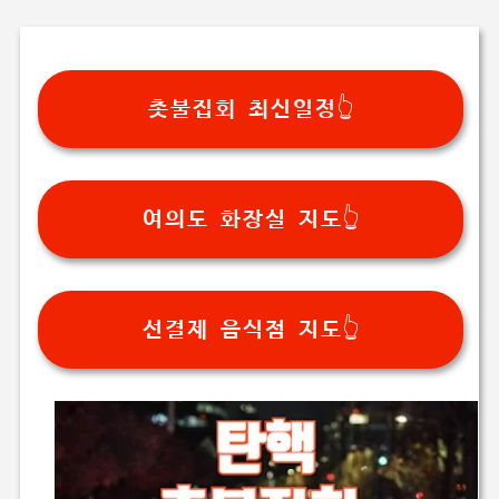
촛불집회 최신일정👆
여의도 화장실 지도👆
선결제 음식점 지도👆