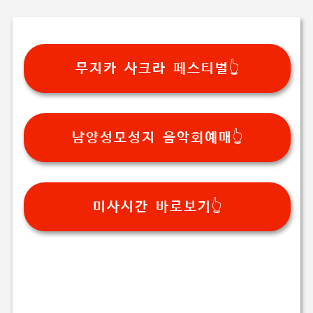
무지카 사크라 페스티벌👆
남양성모성지 음악회예매👆
미사시간 바로보기👆