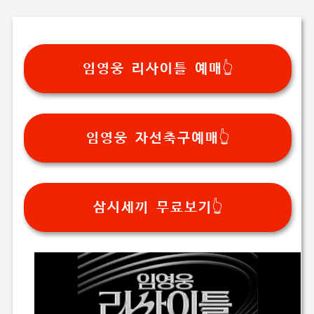
임영웅 리사이틀 예매👆
임영웅 자선축구예매👆
삼시세끼 무료보기👆