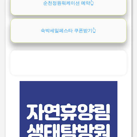
순천정원워케이션 예약👆️
숙박세일페스타 쿠폰받기👆️