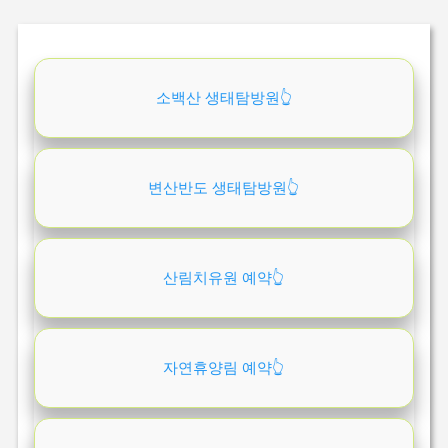
소백산 생태탐방원👆️
변산반도 생태탐방원👆️
산림치유원 예약👆️
자연휴양림 예약👆️