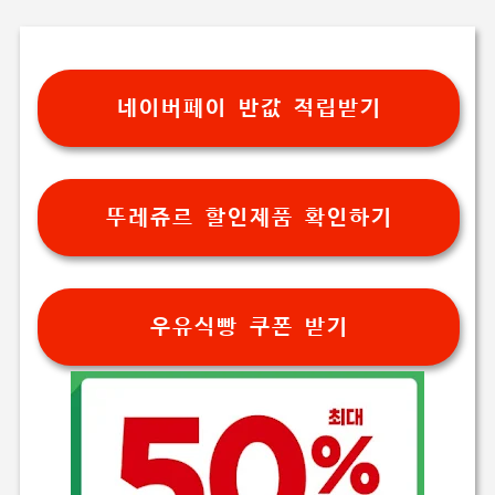
네이버페이 반값 적립받기
뚜레쥬르 할인제품 확인하기
우유식빵 쿠폰 받기