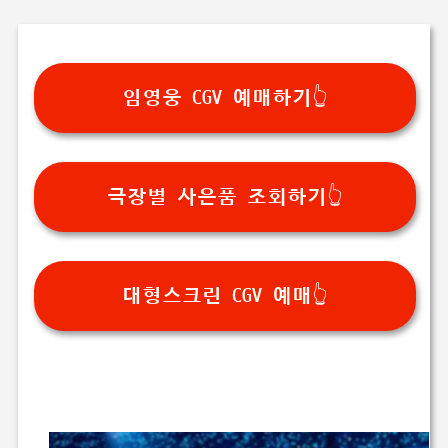
임영웅 CGV 예매하기👆
극장별 사은품 조회하기👆
대형스크린 CGV 예매👆